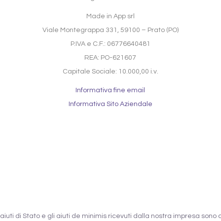
Made in App srl
Viale Montegrappa 331, 59100 – Prato (PO)
P.IVA e C.F.: 06776640481
REA: PO-621607
Capitale Sociale: 10.000,00 i.v.
Informativa fine email
Informativa Sito Aziendale
 aiuti di Stato e gli aiuti de minimis ricevuti dalla nostra impresa sono