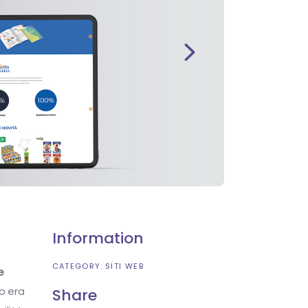
Information
CATEGORY:
SITI WEB
e
Share
to era