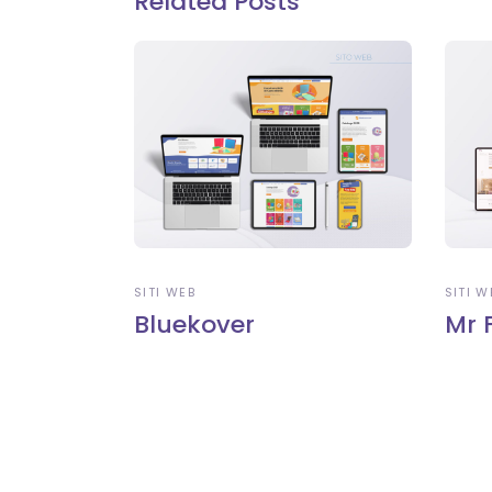
Related Posts
SITI WEB
SITI W
Bluekover
Mr 