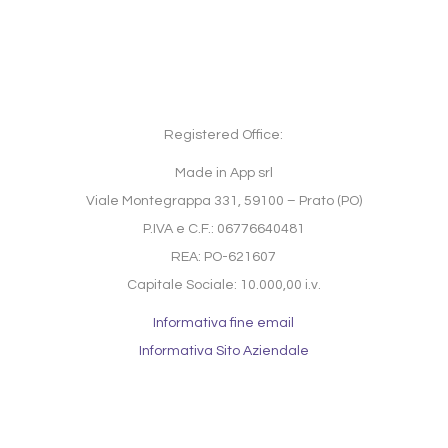
Registered Office:
Made in App srl
Viale Montegrappa 331, 59100 – Prato (PO)
P.IVA e C.F.: 06776640481
REA: PO-621607
Capitale Sociale: 10.000,00 i.v.
Informativa fine email
Informativa Sito Aziendale