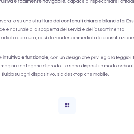
uitiva e facilmente navigabile
, capace di rispecchiare l’affidab
lavorato su una
struttura dei contenuti chiara e bilanciata
. Es
e e naturale alla scoperta dei servizi e dell’assortimento
 studiata con cura, così da rendere immediata la consultazione
re
intuitiva e funzionale
, con un design che privilegia la leggibili
 immagini e categorie di prodotto sono disposti in modo ordina
a fluida su ogni dispositivo, sia desktop che mobile.