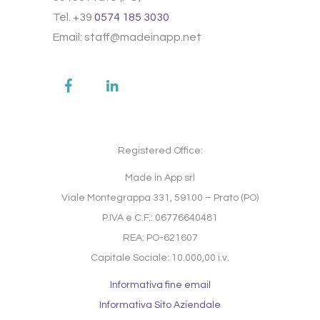
Tel. +39
0574 185 3030
Email: staff@madeinapp.net
Registered Office:
Made in App srl
Viale Montegrappa 331, 59100 – Prato (PO)
P.IVA e C.F.: 06776640481
REA: PO-621607
Capitale Sociale: 10.000,00 i.v.
Informativa fine email
Informativa Sito Aziendale