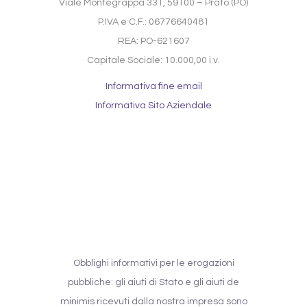
Viale Montegrappa 331, 59100 – Prato (PO)
P.IVA e C.F.: 06776640481
REA: PO-621607
Capitale Sociale: 10.000,00 i.v.
Informativa fine email
Informativa Sito Aziendale
Obblighi informativi per le erogazioni
pubbliche: gli aiuti di Stato e gli aiuti de
minimis ricevuti dalla nostra impresa sono