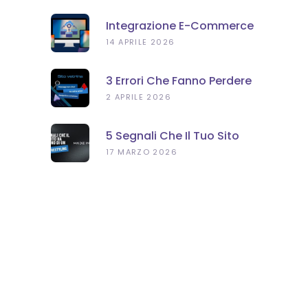
Integrazione E-Commerce
E Gestionale: Perché È
14 APRILE 2026
Importante Per La Tua
Azienda
3 Errori Che Fanno Perdere
Clienti Al Tuo Sito Vetrina
2 APRILE 2026
5 Segnali Che Il Tuo Sito
Web Ha Bisogno Di Un
17 MARZO 2026
Restyling