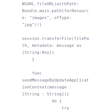
NSURL.fileURL(withPath: 
Bundle.main.path(forResourc
e: "images", ofType: 
"jpg")!)

session.transferFile(filePa
th, metadata: message as 
[String:Any])

    }

    func 
sendMessageByUpdateApplicat
ionContext(message : 
[String : String]){

            do {

                try 