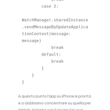
        case 2:

WatchManager.sharedInstance
.sendMessageByUpdateApplica
tionContext(message: 
message)

            break

        default:

            break

        }

    }

}
A questo punto l’app su iPhone è pronta
e ci dobbiamo concentrare su quella per