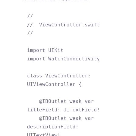
//

//  ViewController.swift

//

import UIKit

import WatchConnectivity

class ViewController: 
UIViewController {

    @IBOutlet weak var 
titleField: UITextField!

    @IBOutlet weak var 
descriptionField: 
UITextView!
