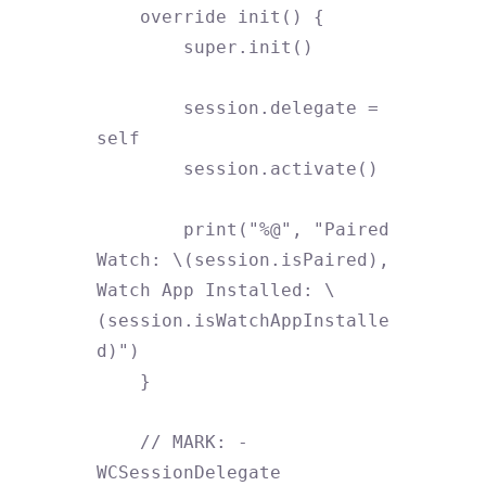
    override init() {

        super.init()

        session.delegate = 
self

        session.activate()

        print("%@", "Paired 
Watch: \(session.isPaired), 
Watch App Installed: \
(session.isWatchAppInstalle
d)")

    }

    // MARK: - 
WCSessionDelegate
