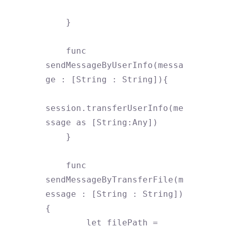
    }

    func 
sendMessageByUserInfo(messa
ge : [String : String]){

session.transferUserInfo(me
ssage as [String:Any])

    }

    func 
sendMessageByTransferFile(m
essage : [String : String])
{

        let filePath = 