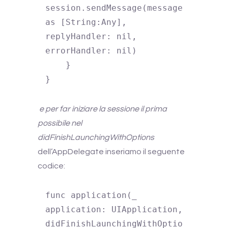
session.sendMessage(message 
as [String:Any], 
replyHandler: nil, 
errorHandler: nil)

    }

e per far iniziare la sessione il prima
possibile nel
didFinishLaunchingWithOptions
dell’AppDelegate inseriamo il seguente
codice:
func application(_ 
application: UIApplication, 
didFinishLaunchingWithOptio