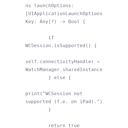
ns launchOptions: 
[UIApplicationLaunchOptions
Key: Any]?) -> Bool {

        if 
WCSession.isSupported() {

self.connectivityHandler = 
WatchManager.sharedInstance

        } else {

print("WCSession not 
supported (f.e. on iPad).")

        }

        return true
