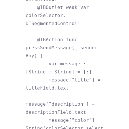
    @IBOutlet weak var 
colorSelector: 
UISegmentedControl!

    @IBAction func 
pressSendMessage(_ sender: 
Any) {

        var message : 
[String : String] = [:]

        message["title"] = 
titleField.text

message["description"] = 
descriptionField.text

        message["color"] = 
String(colorSelector.select