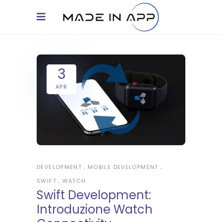
3
APR
DEVELOPMENT
MOBILE DEVELOPMENT
SWIFT
WATCH
Swift Development:
Introduzione Watch