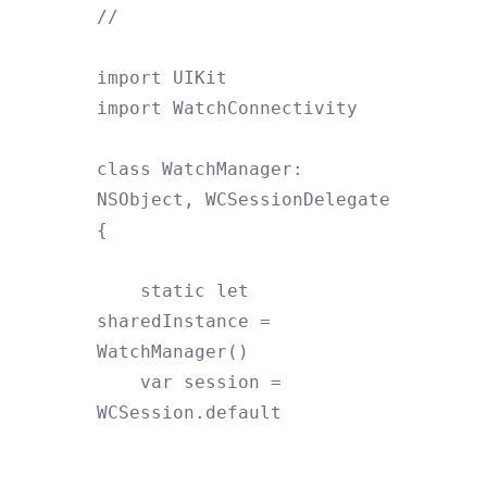
//

import UIKit

import WatchConnectivity

class WatchManager: 
NSObject, WCSessionDelegate 
{

    static let 
sharedInstance = 
WatchManager()

    var session = 
WCSession.default
