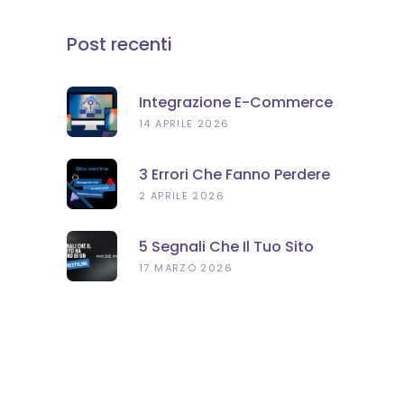
Post recenti
Integrazione E-Commerce
E Gestionale: Perché È
14 APRILE 2026
Importante Per La Tua
Azienda
3 Errori Che Fanno Perdere
Clienti Al Tuo Sito Vetrina
2 APRILE 2026
5 Segnali Che Il Tuo Sito
Web Ha Bisogno Di Un
17 MARZO 2026
Restyling