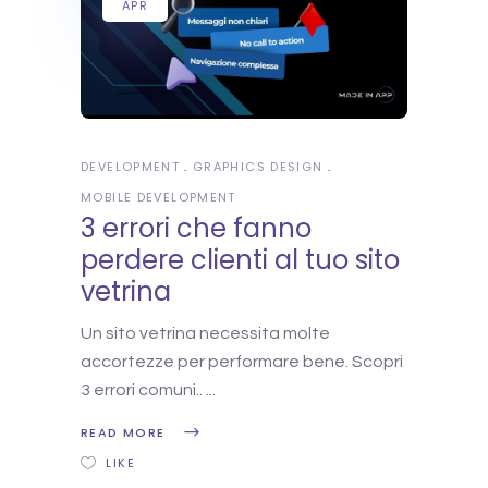
APR
DEVELOPMENT
GRAPHICS DESIGN
MOBILE DEVELOPMENT
3 errori che fanno
perdere clienti al tuo sito
vetrina
Un sito vetrina necessita molte
accortezze per performare bene. Scopri
3 errori comuni..
READ MORE
LIKE